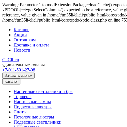
Warning: Parameter 1 to modExtensionPackage::loadCache() expected t
xPDOObject::getSelectColumns() expected to be a reference, value gi
reference, value given in /home/t/tm35li/clicli/public_html/core/xpd
/home/t/tm35li/clicli/public_html/core/xpdo/xpdo.class.php on line 75
Каталог
Акции
Оптовикам
Доставка и оплата
Новости
CliCli.
ru
удивительные товары
+7-911-501-27-08
Заказать звонок
Каталог
Настенные светильники и бра
Торшеры
Настольные лампы
Подвесные люстры
Споты
Потолочные люстры
Подвесные светильники