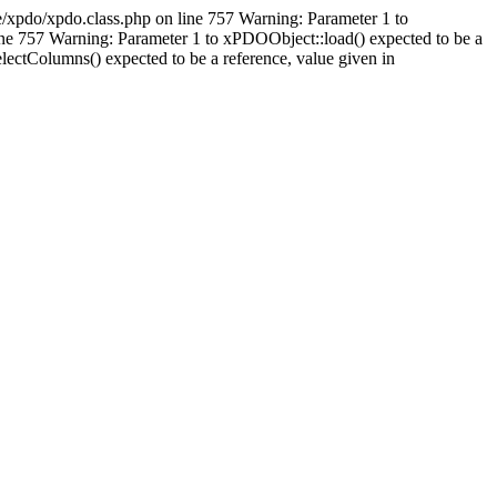
e/xpdo/xpdo.class.php on line 757 Warning: Parameter 1 to
line 757 Warning: Parameter 1 to xPDOObject::load() expected to be a
lectColumns() expected to be a reference, value given in