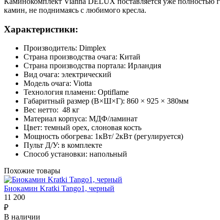
Каминокомплект Vianna DELUX поставляется уже полностью гот
камин, не поднимаясь с любимого кресла.
Характеристики:
Производитель: Dimplex
Страна производства очага: Китай
Страна производства портала: Ирландия
Вид очага: электрический
Модель очага: Viotta
Технология пламени: Optiflame
Габаритный размер (В×Ш×Г): 860 × 925 × 380мм
Вес нетто: 48 кг
Материал корпуса: МДФ/ламинат
Цвет: темный орех, слоновая кость
Мощность обогрева: 1кВт/ 2кВт (регулируется)
Пульт Д/У: в комплекте
Способ установки: напольный
Похожие товары
Биокамин Kratki Tango1, черный
11 200
₽
В наличии