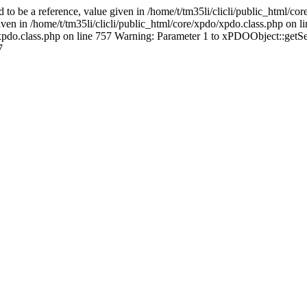
o be a reference, value given in /home/t/tm35li/clicli/public_html/cor
ven in /home/t/tm35li/clicli/public_html/core/xpdo/xpdo.class.php on 
o/xpdo.class.php on line 757 Warning: Parameter 1 to xPDOObject::getSe
7