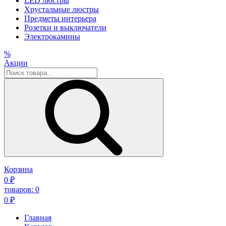
LED люстры
Хрустальные люстры
Предметы интерьера
Розетки и выключатели
Электрокамины
%
Акции
Корзина
0
₽
товаров:
0
0
₽
Главная