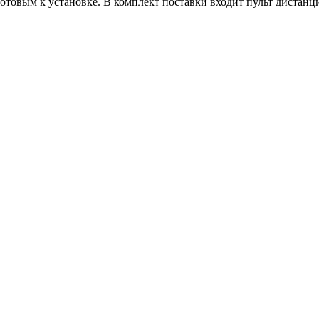
овым к установке. В комплект поставки входит пульт дистанци