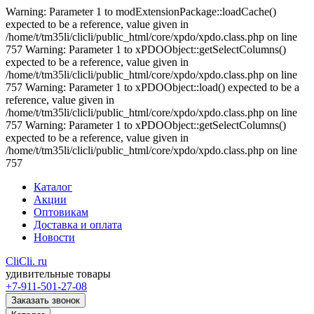
Warning: Parameter 1 to modExtensionPackage::loadCache()
expected to be a reference, value given in
/home/t/tm35li/clicli/public_html/core/xpdo/xpdo.class.php on line
757 Warning: Parameter 1 to xPDOObject::getSelectColumns()
expected to be a reference, value given in
/home/t/tm35li/clicli/public_html/core/xpdo/xpdo.class.php on line
757 Warning: Parameter 1 to xPDOObject::load() expected to be a
reference, value given in
/home/t/tm35li/clicli/public_html/core/xpdo/xpdo.class.php on line
757 Warning: Parameter 1 to xPDOObject::getSelectColumns()
expected to be a reference, value given in
/home/t/tm35li/clicli/public_html/core/xpdo/xpdo.class.php on line
757
Каталог
Акции
Оптовикам
Доставка и оплата
Новости
CliCli.
ru
удивительные товары
+7-911-501-27-08
Заказать звонок